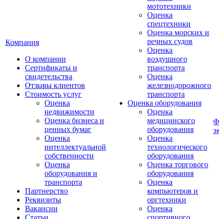
мототехники
Оценка
спецтехники
Оценка морских и
речных судов
Компания
Оценка
О компании
воздушного
Сертификаты и
транспорта
свидетельства
Оценка
Отзывы клиентов
железнодорожного
Стоимость услуг
транспорта
Оценка
Оценка оборудования
недвижимости
Оценка
Оценка бизнеса и
медицинского
Ф
ценных бумаг
оборудования
э
Оценка
Оценка
интеллектуальной
технологического
собственности
оборудования
Оценка
Оценка торгового
оборудования и
оборудования
транспорта
Оценка
Партнерство
компьютеров и
Реквизиты
оргтехники
Вакансии
Оценка
Статьи
спортивного