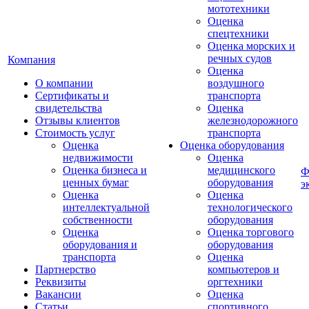
мототехники
Оценка
спецтехники
Оценка морских и
речных судов
Компания
Оценка
О компании
воздушного
Сертификаты и
транспорта
свидетельства
Оценка
Отзывы клиентов
железнодорожного
Стоимость услуг
транспорта
Оценка
Оценка оборудования
недвижимости
Оценка
Оценка бизнеса и
медицинского
Ф
ценных бумаг
оборудования
э
Оценка
Оценка
интеллектуальной
технологического
собственности
оборудования
Оценка
Оценка торгового
оборудования и
оборудования
транспорта
Оценка
Партнерство
компьютеров и
Реквизиты
оргтехники
Вакансии
Оценка
Статьи
спортивного